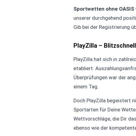
Sportwetten ohne OASIS
unserer durchgehend positi
Gib bei der Registrierung 
PlayZilla – Blitzschn
PlayZilla hat sich in zahl
etabliert. Auszahlungsanfr
Überprüfungen war der ang
einem Tag.
Doch PlayZilla begeistert n
Sportarten für Deine Wett
Wettvorschläge, die Dir das
ebenso wie der kompetent