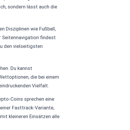
ch, sondern lässt auch die
 Disziplinen wie Fußball,
r Seitennavigation findest
u den vielseitigsten
ehen. Du kannst
Wettoptionen, die bei einem
eindruckenden Vielfalt.
rypto-Coins sprechen eine
einer Fasttrack-Variante,
mit kleineren Einsätzen alle