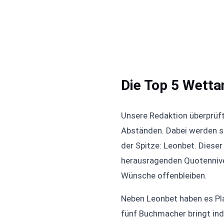
Die Top 5 Wetta
Unsere Redaktion überprüft
Abständen. Dabei werden sä
der Spitze: Leonbet. Dies
herausragenden Quotennivea
Wünsche offenbleiben.
Neben Leonbet haben es Pla
fünf Buchmacher bringt indi