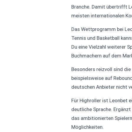
Branche. Damit übertrifft L
meisten internationalen Kon
Das Wettprogramm bei Leonb
Tennis und Basketball kanns
Du eine Vielzahl weiterer S
Buchmachern auf dem Mark
Besonders reizvoll sind di
beispielsweise auf Rebound
deutschen Anbieter nicht ve
Für Highroller ist Leonbet 
deutliche Sprache. Ergänzt
das ambitionierten Spielern
Möglichkeiten.