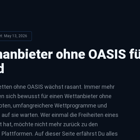
rt: May 13, 2026
anbieter ohne OASIS f
d
etten ohne OASIS wächst rasant. Immer mehr
en sich bewusst für einen Wettanbieter ohne
Quoten, umfangreichere Wettprogramme und
auf sie warten. Wer einmal die Freiheiten eines
 hat, möchte nicht mehr zurück zu den
lattformen. Auf dieser Seite erfährst Du alles